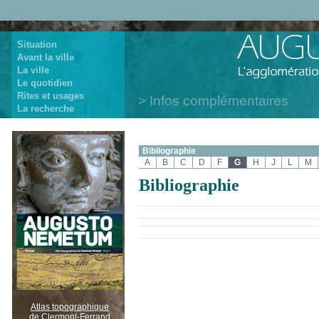
Situation
Avant la ville
La ville
Le quotidien
Rites et usages
Infos complémentaires
La recherche
Bibliographie
A
B
C
D
F
G
H
J
L
M
Bibliographie
Atlas topographique
de Clermont-Ferrand