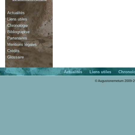
Actualités
Liens utiles
Chronologie
Bibliographie
Partenaires
Mentions légales
Crédits
Glossaire
Actualités
Liens utiles
Chronol
© Augustonemetum 2009-20