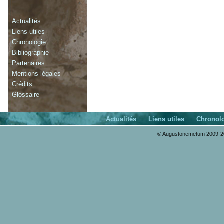
Actualités
Liens utiles
Chronologie
Bibliographie
Partenaires
Mentions légales
Crédits
Glossaire
Actualités
Liens utiles
Chronol
© Augustonemetum 2009-20