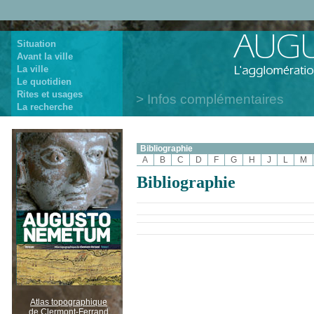
Situation
Avant la ville
La ville
Le quotidien
Rites et usages
Infos complémentaires
La recherche
Bibliographie
A
B
C
D
F
G
H
J
L
M
Bibliographie
Atlas topographique
de Clermont-Ferrand