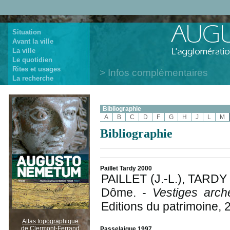
Situation
Avant la ville
La ville
Le quotidien
Rites et usages
Infos complémentaires
La recherche
Bibliographie
A
B
C
D
F
G
H
J
L
M
Bibliographie
Paillet Tardy 2000
PAILLET (J.-L.), TARDY
Dôme. -
Vestiges arch
Editions du patrimoine, 
Atlas topographique
de Clermont-Ferrand
Passelaigue 1997