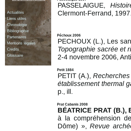
PASSELAIGUE,
Histo
Clermont-Ferrand, 1997
Actualités
Liens utiles
Chronologie
Bibliographie
Péchoux 2006
Partenaires
PECHOUX (L.), Les sanc
Mentions légales
Topographie sacrée et ri
Crédits
Glossaire
2-4 novembre 2006, Anti
Petit 1884
PETIT (A.),
Recherches 
établissement thermal g
p., ill.
Prat Cabanis 2008
BÉATRICE PRAT (B.), 
à la compréhension de
Dôme) »,
Revue archéo