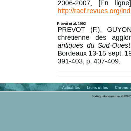
2006-2007, [En lign
http://racf.revues.org/i
Prévot et al. 1992
PREVOT (F.), GUYON
chrétienne des agglo
antiques du Sud-Ouest
Bordeaux 13-15 sept. 1
391-403, p. 407-409.
Actualités
Liens utiles
Chronol
© Augustonemetum 2009-20