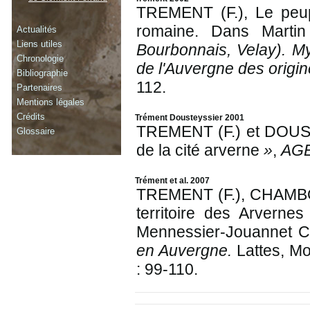
TREMENT (F.), Le peu
romaine. Dans Martin
Actualités
Liens utiles
Bourbonnais, Velay). Myt
Chronologie
de l'Auvergne des origin
Bibliographie
112.
Partenaires
Mentions légales
Crédits
Trément Dousteyssier 2001
TREMENT (F.) et DOUST
Glossaire
de la cité arverne
»
,
AGER
Trément et al. 2007
TREMENT (F.), CHAMBON
territoire des Arvernes
Mennessier-Jouannet C.
en Auvergne.
Lattes, Mo
: 99-110.