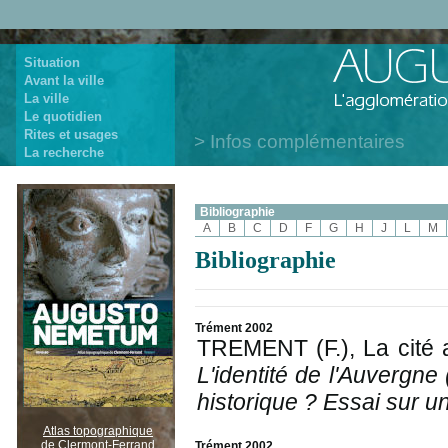
Situation
Avant la ville
La ville
Le quotidien
Rites et usages
Infos complémentaires
La recherche
Bibliographie
A
B
C
D
F
G
H
J
L
M
Bibliographie
Trément 2002
TREMENT (F.), La cité a
L'identité de l'Auvergne
historique ? Essai sur un
Atlas topographique
de Clermont-Ferrand
Trément 2002