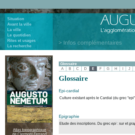
Situation
Avant la ville
La ville
Le quotidien
Rites et usages
Infos complémentaires
La recherche
Glossaire
A
B
C
D
E
F
G
H
I
J
Glossaire
Epi-cardial
Culture existant après le Cardial (du grec "epi"
Epigraphie
Etude des inscriptions. Du grec
epi
: sur et
gra
Atlas topographique
de Clermont-Ferrand