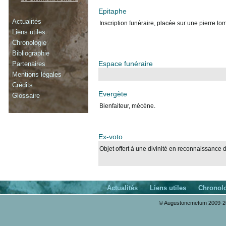
Epitaphe
Actualités
Inscription funéraire, placée sur une pierre 
Liens utiles
Chronologie
Bibliographie
Espace funéraire
Partenaires
Mentions légales
Crédits
Evergète
Glossaire
Bienfaiteur, mécène.
Ex-voto
Objet offert à une divinité en reconnaissance 
Actualités
Liens utiles
Chronol
© Augustonemetum 2009-20