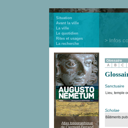
Situation
Avant la ville
La ville
Le quotidien
Rites et usages
Infos c
La recherche
Glossaire
A
B
C
Glossai
Sanctuaire
Lieu, temple o
Scholae
Bâtiments publ
Atlas topographique
de Clermont-Ferrand