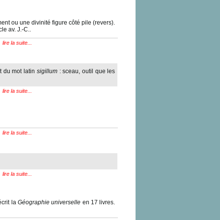
t ou une divinité figure côté pile (revers).
le av. J.-C..
lire la suite...
t du mot latin
sigillum
: sceau, outil que les
lire la suite...
lire la suite...
lire la suite...
crit la
Géographie universelle
en 17 livres.