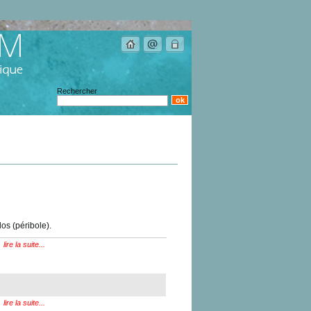
Rechercher
os (péribole).
lire la suite...
lire la suite...