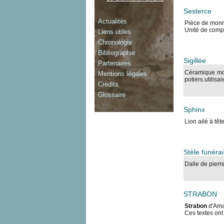
Sesterce
Actualités
Pièce de monna
Unité de compte
Liens utiles
Chronologie
Bibliographie
Sigillée
Partenaires
Céramique mou
Mentions légales
potiers utilisa
Crédits
Glossaire
Sphinx
Lion ailé à tê
Stèle funérai
Dalle de pierre
STRABON
Strabon
d'Amas
Ces textes ont