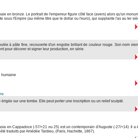
ie en bronze. Le portrait de l'empereur figure côté face (avers) alors qu'un monumen
 sous l'Empire (au même titre que le dollar ou l'euro), qui supplante l'as au Ier sièc
lée à pâte fine, recouverte d'un engobe brillant de couleur rouge. Son nom vien
ient pour décorer et signer leur production, en série.
te humaine
re
 érigée sur une tombe. Elle peut porter une inscription ou un relief sculpté.
ia en Cappadoce (-57/+21 ou 25) est un contemporain d'Auguste (-27/+14). Il a é
 été traduits par Amédée Tardieu, (Paris, Hachette, 1867).