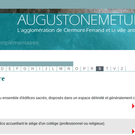
omplémentaires
D
E
F
G
H
I
J
L
M
N
O
P
R
S
T
V
Z
re
u ensemble d'édifices sacrés, disposés dans un espace délimité et généralement cl
ics accueillant le siège d'un collège (professionnel ou religieux).