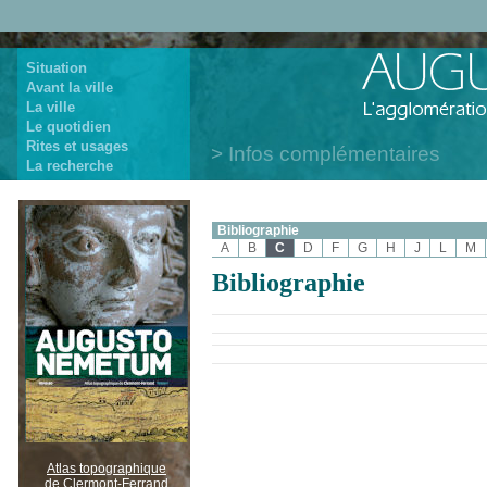
Situation
Avant la ville
La ville
Le quotidien
Rites et usages
Infos complémentaires
La recherche
Bibliographie
A
B
C
D
F
G
H
J
L
M
Bibliographie
Atlas topographique
de Clermont-Ferrand