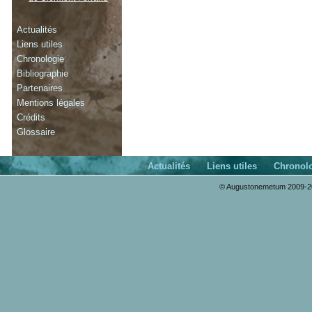
Actualités
Liens utiles
Chronologie
Bibliographie
Partenaires
Mentions légales
Crédits
Glossaire
Actualités
Liens utiles
Chronol
© Augustonemetum 2009-20