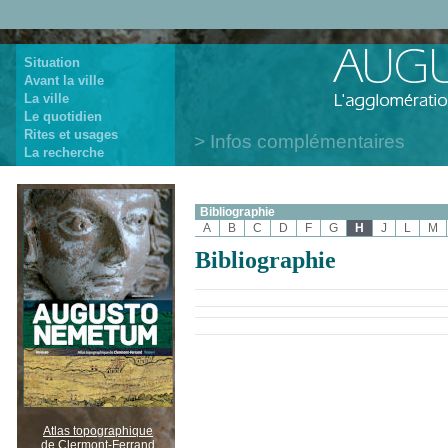
Situation
Avant la ville
La ville
Le quotidien
Rites et usages
Infos complémentaires
La recherche
Bibliographie
A
B
C
D
F
G
H
J
L
M
Bibliographie
Atlas topographique
de Clermont-Ferrand