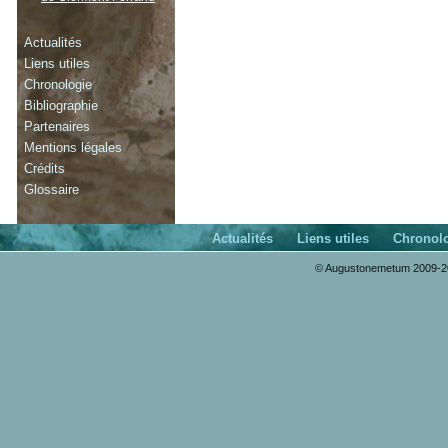
Actualités
Liens utiles
Chronologie
Bibliographie
Partenaires
Mentions légales
Crédits
Glossaire
Actualités
Liens utiles
Chronol
© Augustonemetum 2009-20