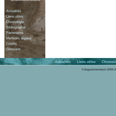
Actualités
Liens utiles
Chronologie
Bibliographie
Partenaires
Mentions légales
Crédits
Glossaire
Actualités
Liens utiles
Chronol
© Augustonemetum 2009-20