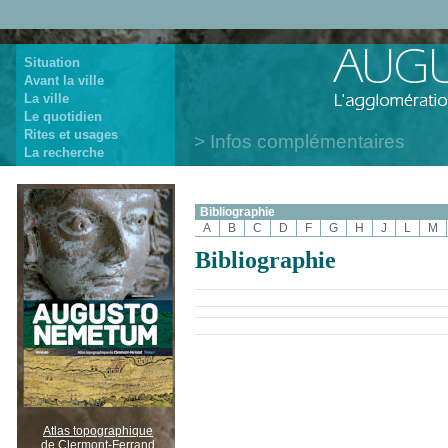
Situation
Avant la ville
La ville
Le quotidien
Rites et usages
Infos complémentaires
La recherche
Bibliographie
A
B
C
D
F
G
H
J
L
M
Bibliographie
Atlas topographique
de Clermont-Ferrand