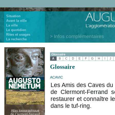
Situation
Avant la ville
La ville
Le quotidien
Rites et usages
Infos complémentaires
La recherche
Glossaire
A
B
C
D
E
F
G
H
I
J
Glossaire
ACAVIC
Les Amis des Caves du V
de Clermont-Ferrand se
restaurer et connaître 
dans le tuf-ring.
Atlas topographique
de Clermont-Ferrand