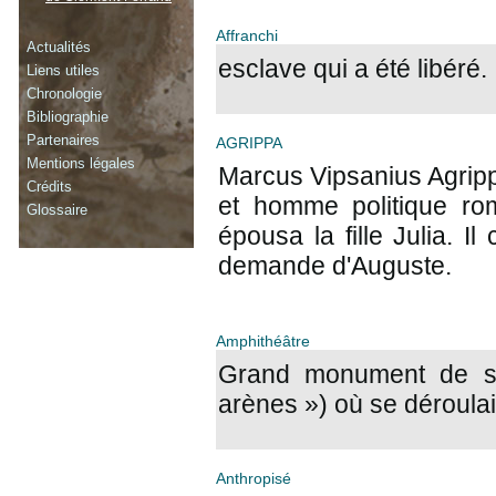
Affranchi
Actualités
esclave qui a été libéré.
Liens utiles
Chronologie
Bibliographie
Partenaires
AGRIPPA
Mentions légales
Marcus Vipsanius Agrippa
Crédits
et homme politique rom
Glossaire
épousa la fille Julia. I
demande d'Auguste.
Amphithéâtre
Grand monument de sp
arènes ») où se déroulai
Anthropisé