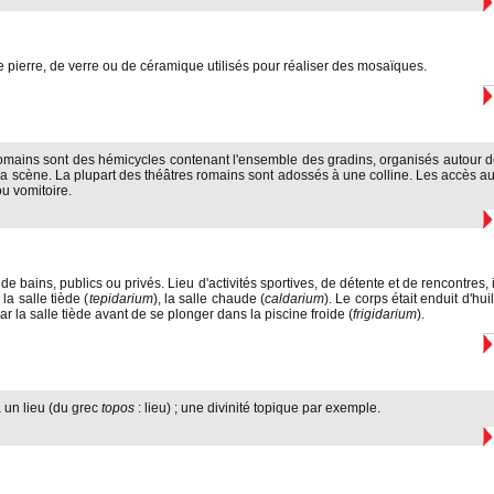
e pierre, de verre ou de céramique utilisés pour réaliser des mosaïques.
omains sont des hémicycles contenant l'ensemble des gradins, organisés autour de
a scène. La plupart des théâtres romains sont adossés à une colline. Les accès au
ou vomitoire.
e bains, publics ou privés. Lieu d'activités sportives, de détente et de rencontres, i
, la salle tiède (
tepidarium
), la salle chaude (
caldarium
). Le corps était enduit d'hui
r la salle tiède avant de se plonger dans la piscine froide (
frigidarium
).
à un lieu (du grec
topos
: lieu) ; une divinité topique par exemple.