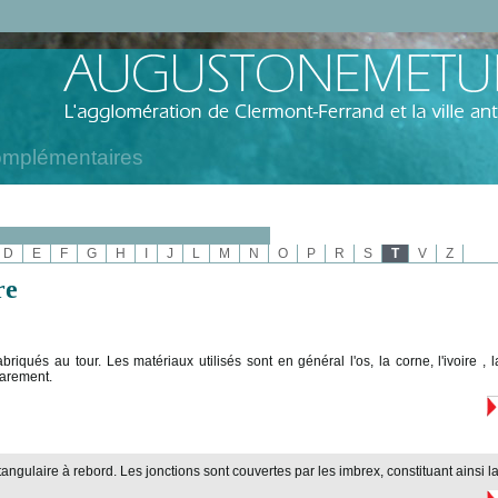
omplémentaires
D
E
F
G
H
I
J
L
M
N
O
P
R
S
T
V
Z
re
fabriqués au tour. Les matériaux utilisés sont en général l'os, la corne, l'ivoire , 
rarement.
ctangulaire à rebord. Les jonctions sont couvertes par les imbrex, constituant ainsi l