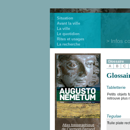
Situation
Avant la ville
La ville
Le quotidien
Rites et usages
Infos c
La recherche
Glossaire
A
B
C
Glossai
Tabletterie
Petits objets 
retrouve plus 
Tegulae
T
uile plate re
Atlas topographique
de Clermont-Ferrand