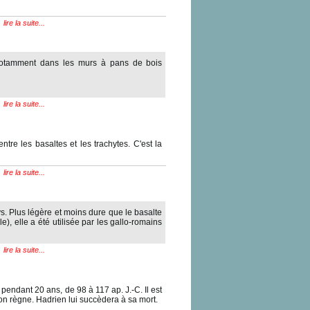
lire la suite...
 notamment dans les murs à pans de bois
lire la suite...
e les basaltes et les trachytes. C'est la
lire la suite...
ys. Plus légère et moins dure que le basalte
le), elle a été utilisée par les gallo-romains
lire la suite...
pendant 20 ans, de 98 à 117 ap. J.-C. Il est
n règne. Hadrien lui succèdera à sa mort.