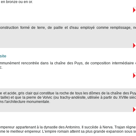
s en bronze ou en or.
construction formé de terre, de paille et d'eau employé comme remplissage,
site
mmunément rencontrée dans la chaîne des Puys, de composition intermédiaire entr
c.
 et acide, gris clair qui constitue la roche de tous les dômes de la chaîne des Pu
taille) et que la pierre de Volvic (ou trachy-andésite, utilisée à partir du XVIIIe sièc
s l'architecture monumentale.
empereur appartenant à la dynastie des Antonins. Il succède à Nerva. Trajan règne 
e le meilleur empereur. L'empire romain atteint sa plus grande expansion sous so