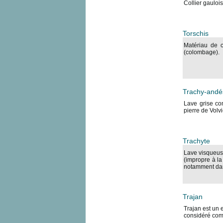
Collier gauloi
Torschis
Matériau de 
(colombage).
Trachy-andé
Lave grise co
pierre de Volvi
Trachyte
Lave visqueuse
(impropre à la 
notamment dan
Trajan
Trajan est un 
considéré comm