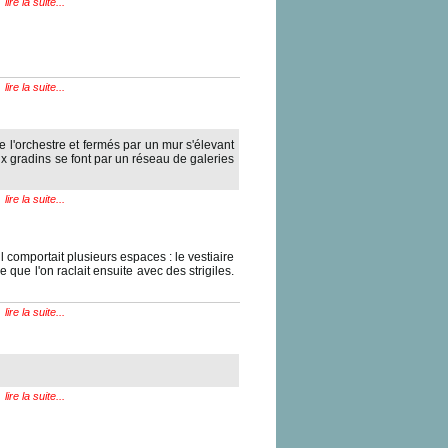
lire la suite...
lire la suite...
 l'orchestre et fermés par un mur s'élevant
x gradins se font par un réseau de galeries
lire la suite...
l comportait plusieurs espaces : le vestiaire
le que l'on raclait ensuite avec des strigiles.
lire la suite...
lire la suite...