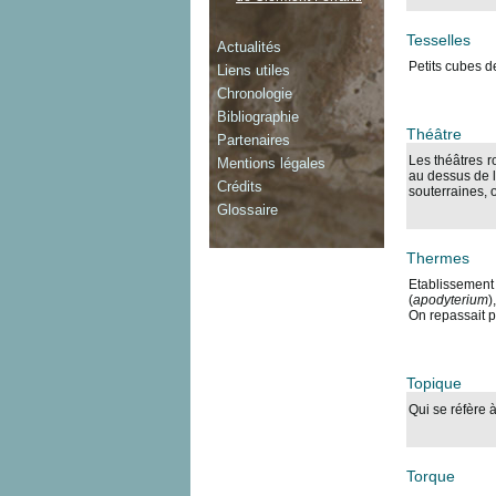
Tesselles
Actualités
Petits cubes d
Liens utiles
Chronologie
Bibliographie
Théâtre
Partenaires
Les théâtres r
Mentions légales
au dessus de l
Crédits
souterraines, 
Glossaire
Thermes
Etablissement d
(
apodyterium
)
On repassait pa
Topique
Qui se réfère 
Torque