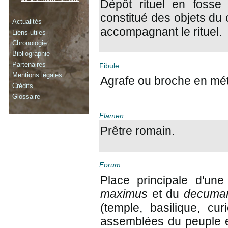
Dépôt rituel en fosse 
constitué des objets du c
Actualités
accompagnant le rituel.
Liens utiles
Chronologie
Bibliographie
Partenaires
Fibule
Mentions légales
Agrafe ou broche en méta
Crédits
Glossaire
Flamen
Prêtre romain.
Forum
Place principale d'une 
maximus
et du
decuma
(temple, basilique, cu
assemblées du peuple et 