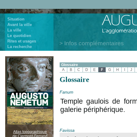
Situation
Avant la ville
La ville
Le quotidien
Rites et usages
Infos complémentaires
La recherche
Glossaire
A
B
C
D
E
F
G
H
I
J
Glossaire
Fanum
Temple gaulois de form
galerie périphérique.
Favissa
Atlas topographique
de Clermont-Ferrand