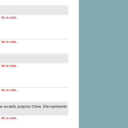
lire la suite...
lire la suite...
lire la suite...
lire la suite...
ême au-delà, jusqu'en Chine. Elle représente
lire la suite...