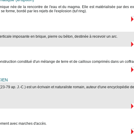
nique née de la rencontre de l'eau et du magma. Elle est matérialisée par des exp
 se forme, bordé par les rejets de l'explosion (tuf ring).
erticale imposante en brique, pierre ou béton, destinée à recevoir un arc.
nstruction constitué d'un mélange de terre et de cailloux comprimés dans un coffra
CIEN
 (23-79 ap. J.-C.) est un écrivain et naturaliste romain, auteur d'une encyclopédie d
ment avec marches d'accès.