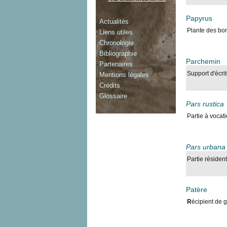
Papyrus
Actualités
Plante des bor
Liens utiles
Chronologie
Bibliographie
Parchemin
Partenaires
Support d'écri
Mentions légales
Crédits
Glossaire
Pars rustica
Partie à vocat
Pars urbana
Partie résident
Patère
R
écipient de g