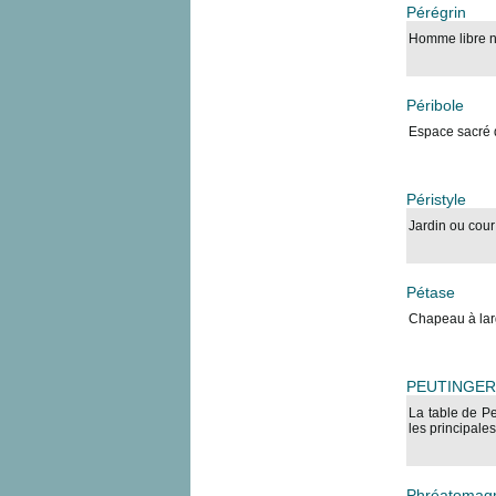
Pérégrin
Homme libre n
Péribole
Espace sacré d
Péristyle
Jardin ou cour
Pétase
Chapeau à larg
PEUTINGER 
La table de Pe
les principales
Phréatomagm