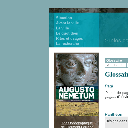
Situation
Avant la ville
La ville
Le quotidien
Rites et usages
Infos c
La recherche
Glossaire
A
B
C
Glossai
Pagi
Pluriel de pag
pagani
d'où vi
Panthéon
Désigne dans l
Atlas topographique
de Clermont-Ferrand