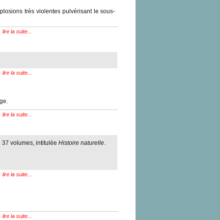
losions très violentes pulvérisant le sous-
lire la suite...
lire la suite...
ge.
lire la suite...
e 37 volumes, intitulée
Histoire naturelle
.
lire la suite...
lire la suite...