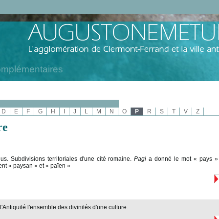
omplémentaires
D
E
F
G
H
I
J
L
M
N
O
P
R
S
T
V
Z
re
us. Subdivisions territoriales d'une cité romaine.
Pagi
a donné le mot « pays » 
ent « paysan » et « païen »
'Antiquité l'ensemble des divinités d'une culture.