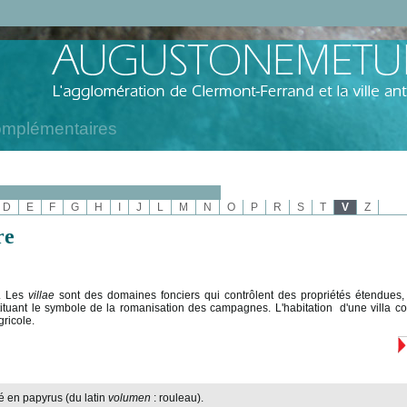
omplémentaires
D
E
F
G
H
I
J
L
M
N
O
P
R
S
T
V
Z
re
. Les
villae
sont des domaines fonciers qui contrôlent des propriétés étendues, 
tituant le symbole de la romanisation des campagnes. L'habitation d'une villa c
gricole.
é en papyrus (du latin
volumen
: rouleau).