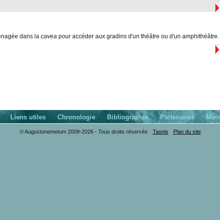
énagée dans la
cavea
pour accéder aux gradins d'un théâtre ou d'un amphithéâtre.
Liens utiles
Chronologie
Bibliographie
Partenaires
Ment
© Augustonemetum 2009-2026 - Tous droits réservés
Taonix
Plan du site