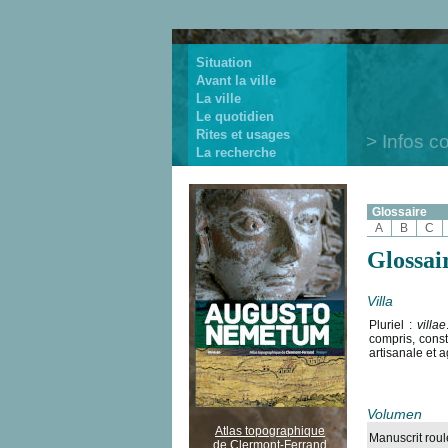
Situation
Avant la ville
La ville
Le quotidien
Rites et usages
Infos c
La recherche
Glossaire
A
B
C
Glossai
Villa
Pluriel :
villae
compris, cons
artisanale et a
Volumen
Atlas topographique
Manuscrit roul
de Clermont-Ferrand