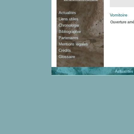
Actualités
Vomitoire
Liens utiles
Ouverture am
Chronologie
Bibliographie
Partenaires
Mentions légales
Crédits
Glossaire
Actualités