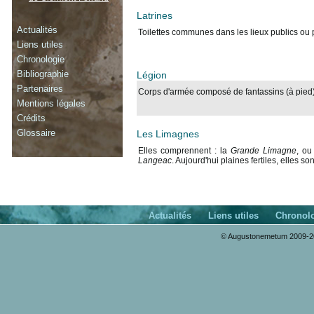
Latrines
Actualités
Toilettes communes dans les lieux publics ou p
Liens utiles
Chronologie
Bibliographie
Légion
Partenaires
Corps d'armée composé de fantassins (à pied) 
Mentions légales
Crédits
Glossaire
Les Limagnes
Elles comprennent : la
Grande Limagne
, o
Langeac
. Aujourd'hui plaines fertiles, elles s
Actualités
Liens utiles
Chronol
© Augustonemetum 2009-20