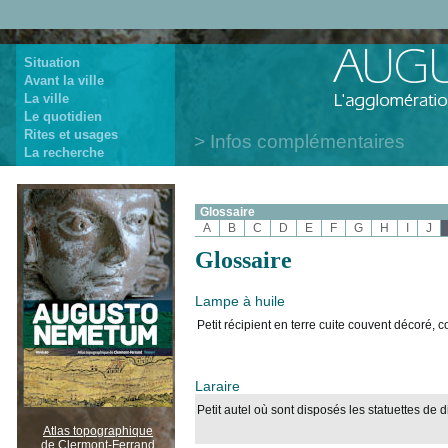
Situation
Avant la ville
La ville
Le quotidien
Rites et usages
Infos complémentaires
La recherche
Glossaire
A
B
C
D
E
F
G
H
I
J
Glossaire
Lampe à huile
Petit récipient en terre cuite couvent décoré, 
Laraire
Petit autel où sont disposés les statuettes de 
Atlas topographique
de Clermont-Ferrand